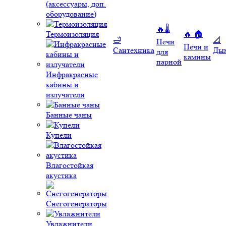
(аксессуары, доп.
оборудование)
🔥🌡️
Термоизоляция
🔥 🏠
🛁
📐
Печи
Печи и
Сантехника
Ды
для
камины
парной
Инфракрасные
кабины и
излучатели
Банные чаны
Купели
Влагостойкая
акустика
Снегогенераторы
Увлажнители