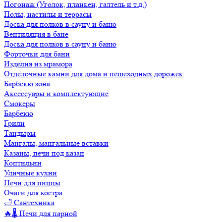
Погонаж (Уголок, планкен, галтель и т.д.)
Полы, настилы и террасы
Доска для полков в сауну и баню
Вентиляция в бане
Доска для полков в сауну и баню
Форточки для бани
Изделия из мрамора
Отделочные камни для дома и пешеходных дорожек
Барбекю зона
Аксессуары и комплектующие
Смокеры
Барбекю
Грили
Тандыры
Мангалы, мангальные вставки
Казаны, печи под казан
Коптильни
Уличные кухни
Печи для пиццы
Очаги для костра
🛁 Сантехника
🔥🌡️ Печи для парной