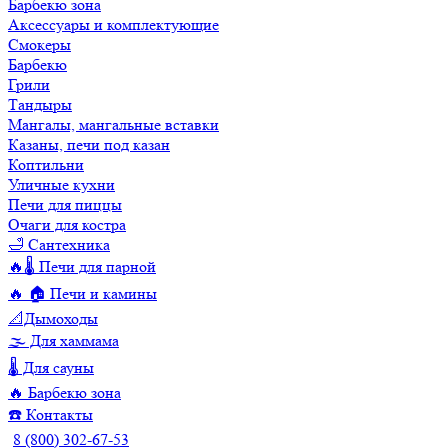
Барбекю зона
Аксессуары и комплектующие
Смокеры
Барбекю
Грили
Тандыры
Мангалы, мангальные вставки
Казаны, печи под казан
Коптильни
Уличные кухни
Печи для пиццы
Очаги для костра
🛁 Сантехника
🔥🌡️ Печи для парной
🔥 🏠 Печи и камины
📐Дымоходы
🌫️ Для хаммама
🌡️ Для сауны
🔥 Барбекю зона
☎️ Контакты
8 (800) 302-67-53