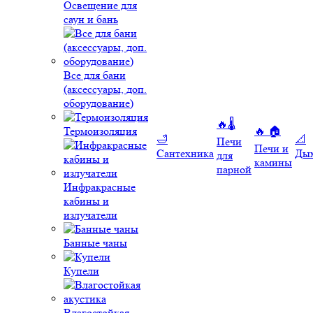
Освещение для
саун и бань
Все для бани
(аксессуары, доп.
оборудование)
🔥🌡️
Термоизоляция
🔥 🏠
🛁
📐
Печи
Печи и
Сантехника
Ды
для
камины
парной
Инфракрасные
кабины и
излучатели
Банные чаны
Купели
Влагостойкая