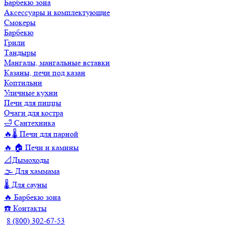
Барбекю зона
Аксессуары и комплектующие
Смокеры
Барбекю
Грили
Тандыры
Мангалы, мангальные вставки
Казаны, печи под казан
Коптильни
Уличные кухни
Печи для пиццы
Очаги для костра
🛁 Сантехника
🔥🌡️ Печи для парной
🔥 🏠 Печи и камины
📐Дымоходы
🌫️ Для хаммама
🌡️ Для сауны
🔥 Барбекю зона
☎️ Контакты
8 (800) 302-67-53