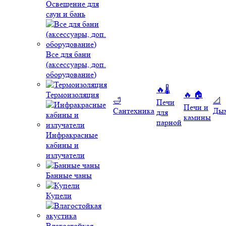
Освещение для
саун и бань
Все для бани
(аксессуары, доп.
оборудование)
🔥🌡️
Термоизоляция
🔥 🏠
🛁
📐
Печи
Печи и
Сантехника
Ды
для
камины
парной
Инфракрасные
кабины и
излучатели
Банные чаны
Купели
Влагостойкая