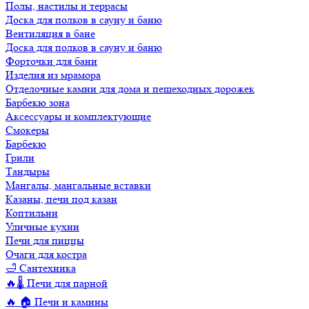
Полы, настилы и террасы
Доска для полков в сауну и баню
Вентиляция в бане
Доска для полков в сауну и баню
Форточки для бани
Изделия из мрамора
Отделочные камни для дома и пешеходных дорожек
Барбекю зона
Аксессуары и комплектующие
Смокеры
Барбекю
Грили
Тандыры
Мангалы, мангальные вставки
Казаны, печи под казан
Коптильни
Уличные кухни
Печи для пиццы
Очаги для костра
🛁 Сантехника
🔥🌡️ Печи для парной
🔥 🏠 Печи и камины