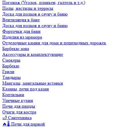
Погонаж (Уголок, планкен, галтель и т.д.)
Полы, настилы и террасы
Доска для полков в сауну и баню
Вентиляция в бане
Доска для полков в сауну и баню
Форточки для бани
Изделия из мрамора
Отделочные камни для дома и пешеходных дорожек
Барбекю зона
Аксессуары и комплектующие
Смокеры
Барбекю
Грили
Тандыры
Мангалы, мангальные вставки
Казаны, печи под казан
Коптильни
Уличные кухни
Печи для пиццы
Очаги для костра
🛁 Сантехника
🔥🌡️ Печи для парной