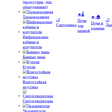
(аксессуары, доп.
оборудование)
🔥🌡️
Термоизоляция
🔥 🏠
🛁
📐
Печи
Печи и
Сантехника
Ды
для
камины
парной
Инфракрасные
кабины и
излучатели
Банные чаны
Купели
Влагостойкая
акустика
Снегогенераторы
Увлажнители