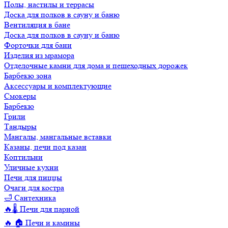
Полы, настилы и террасы
Доска для полков в сауну и баню
Вентиляция в бане
Доска для полков в сауну и баню
Форточки для бани
Изделия из мрамора
Отделочные камни для дома и пешеходных дорожек
Барбекю зона
Аксессуары и комплектующие
Смокеры
Барбекю
Грили
Тандыры
Мангалы, мангальные вставки
Казаны, печи под казан
Коптильни
Уличные кухни
Печи для пиццы
Очаги для костра
🛁 Сантехника
🔥🌡️ Печи для парной
🔥 🏠 Печи и камины