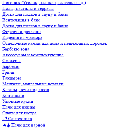
Погонаж (Уголок, планкен, галтель и т.д.)
Полы, настилы и террасы
Доска для полков в сауну и баню
Вентиляция в бане
Доска для полков в сауну и баню
Форточки для бани
Изделия из мрамора
Отделочные камни для дома и пешеходных дорожек
Барбекю зона
Аксессуары и комплектующие
Смокеры
Барбекю
Грили
Тандыры
Мангалы, мангальные вставки
Казаны, печи под казан
Коптильни
Уличные кухни
Печи для пиццы
Очаги для костра
🛁 Сантехника
🔥🌡️ Печи для парной