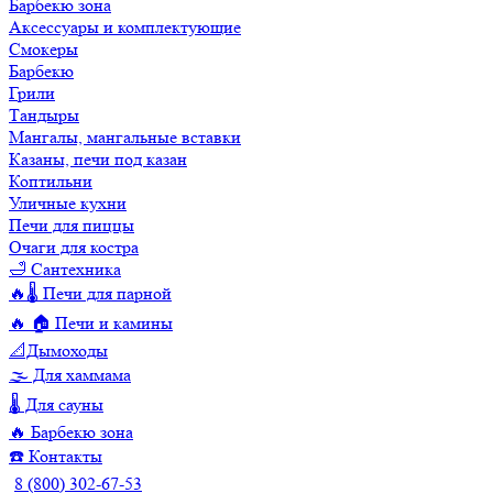
Барбекю зона
Аксессуары и комплектующие
Смокеры
Барбекю
Грили
Тандыры
Мангалы, мангальные вставки
Казаны, печи под казан
Коптильни
Уличные кухни
Печи для пиццы
Очаги для костра
🛁 Сантехника
🔥🌡️ Печи для парной
🔥 🏠 Печи и камины
📐Дымоходы
🌫️ Для хаммама
🌡️ Для сауны
🔥 Барбекю зона
☎️ Контакты
8 (800) 302-67-53