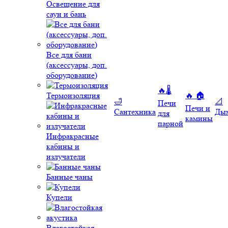
Освещение для
саун и бань
Все для бани
(аксессуары, доп.
оборудование)
🔥🌡️
Термоизоляция
🔥 🏠
🛁
📐
Печи
Печи и
Сантехника
Ды
для
камины
парной
Инфракрасные
кабины и
излучатели
Банные чаны
Купели
Влагостойкая