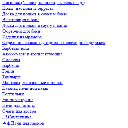
Погонаж (Уголок, планкен, галтель и т.д.)
Полы, настилы и террасы
Доска для полков в сауну и баню
Вентиляция в бане
Доска для полков в сауну и баню
Форточки для бани
Изделия из мрамора
Отделочные камни для дома и пешеходных дорожек
Барбекю зона
Аксессуары и комплектующие
Смокеры
Барбекю
Грили
Тандыры
Мангалы, мангальные вставки
Казаны, печи под казан
Коптильни
Уличные кухни
Печи для пиццы
Очаги для костра
🛁 Сантехника
🔥🌡️ Печи для парной