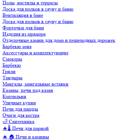
Полы, настилы и террасы
Доска для полков в сауну и баню
Вентиляция в бане
Доска для полков в сауну и баню
Форточки для бани
Изделия из мрамора
Отделочные камни для дома и пешеходных дорожек
Барбекю зона
Аксессуары и комплектующие
Смокеры
Барбекю
Грили
Тандыры
Мангалы, мангальные вставки
Казаны, печи под казан
Коптильни
Уличные кухни
Печи для пиццы
Очаги для костра
🛁 Сантехника
🔥🌡️ Печи для парной
🔥 🏠 Печи и камины