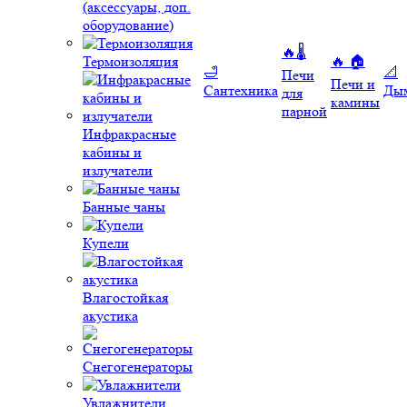
(аксессуары, доп.
оборудование)
🔥🌡️
Термоизоляция
🔥 🏠
🛁
📐
Печи
Печи и
Сантехника
Ды
для
камины
парной
Инфракрасные
кабины и
излучатели
Банные чаны
Купели
Влагостойкая
акустика
Снегогенераторы
Увлажнители