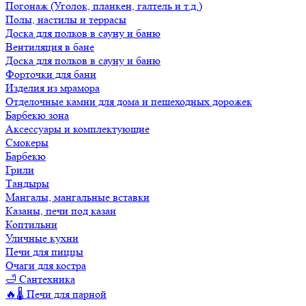
Погонаж (Уголок, планкен, галтель и т.д.)
Полы, настилы и террасы
Доска для полков в сауну и баню
Вентиляция в бане
Доска для полков в сауну и баню
Форточки для бани
Изделия из мрамора
Отделочные камни для дома и пешеходных дорожек
Барбекю зона
Аксессуары и комплектующие
Смокеры
Барбекю
Грили
Тандыры
Мангалы, мангальные вставки
Казаны, печи под казан
Коптильни
Уличные кухни
Печи для пиццы
Очаги для костра
🛁 Сантехника
🔥🌡️ Печи для парной