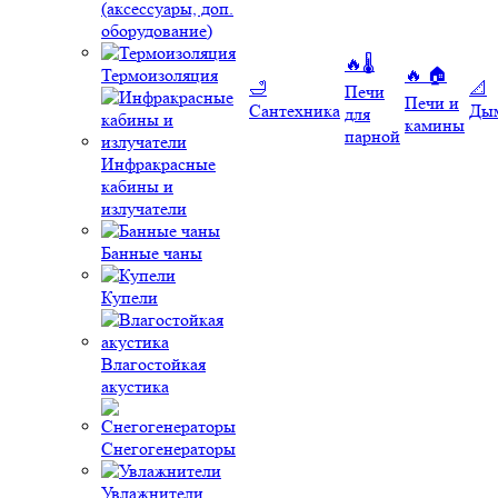
(аксессуары, доп.
оборудование)
🔥🌡️
Термоизоляция
🔥 🏠
🛁
📐
Печи
Печи и
Сантехника
Ды
для
камины
парной
Инфракрасные
кабины и
излучатели
Банные чаны
Купели
Влагостойкая
акустика
Снегогенераторы
Увлажнители