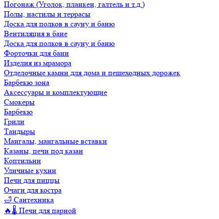
Погонаж (Уголок, планкен, галтель и т.д.)
Полы, настилы и террасы
Доска для полков в сауну и баню
Вентиляция в бане
Доска для полков в сауну и баню
Форточки для бани
Изделия из мрамора
Отделочные камни для дома и пешеходных дорожек
Барбекю зона
Аксессуары и комплектующие
Смокеры
Барбекю
Грили
Тандыры
Мангалы, мангальные вставки
Казаны, печи под казан
Коптильни
Уличные кухни
Печи для пиццы
Очаги для костра
🛁 Сантехника
🔥🌡️ Печи для парной