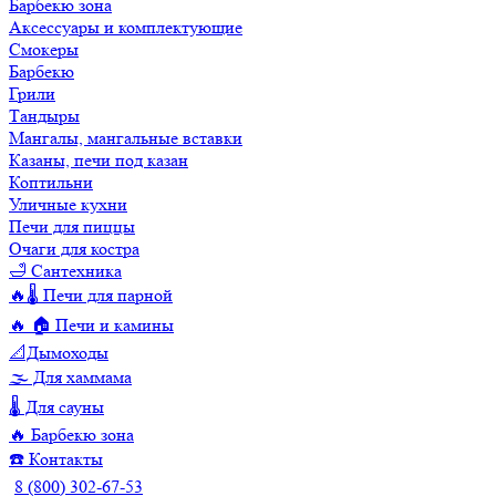
Барбекю зона
Аксессуары и комплектующие
Смокеры
Барбекю
Грили
Тандыры
Мангалы, мангальные вставки
Казаны, печи под казан
Коптильни
Уличные кухни
Печи для пиццы
Очаги для костра
🛁 Сантехника
🔥🌡️ Печи для парной
🔥 🏠 Печи и камины
📐Дымоходы
🌫️ Для хаммама
🌡️ Для сауны
🔥 Барбекю зона
☎️ Контакты
8 (800) 302-67-53