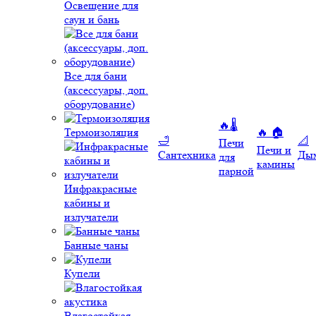
Освещение для
саун и бань
Все для бани
(аксессуары, доп.
оборудование)
🔥🌡️
Термоизоляция
🔥 🏠
🛁
📐
Печи
Печи и
Сантехника
Ды
для
камины
парной
Инфракрасные
кабины и
излучатели
Банные чаны
Купели
Влагостойкая