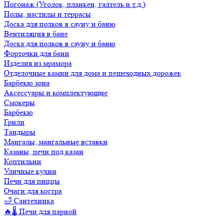
Погонаж (Уголок, планкен, галтель и т.д.)
Полы, настилы и террасы
Доска для полков в сауну и баню
Вентиляция в бане
Доска для полков в сауну и баню
Форточки для бани
Изделия из мрамора
Отделочные камни для дома и пешеходных дорожек
Барбекю зона
Аксессуары и комплектующие
Смокеры
Барбекю
Грили
Тандыры
Мангалы, мангальные вставки
Казаны, печи под казан
Коптильни
Уличные кухни
Печи для пиццы
Очаги для костра
🛁 Сантехника
🔥🌡️ Печи для парной