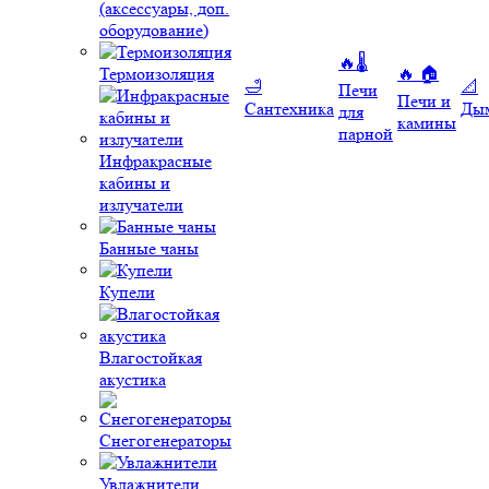
(аксессуары, доп.
оборудование)
🔥🌡️
Термоизоляция
🔥 🏠
🛁
📐
Печи
Печи и
Сантехника
Ды
для
камины
парной
Инфракрасные
кабины и
излучатели
Банные чаны
Купели
Влагостойкая
акустика
Снегогенераторы
Увлажнители