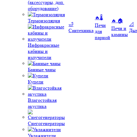
(аксессуары, доп.
оборудование)
🔥🌡️
Термоизоляция
🔥 🏠
🛁
📐
Печи
Печи и
Сантехника
Ды
для
камины
парной
Инфракрасные
кабины и
излучатели
Банные чаны
Купели
Влагостойкая
акустика
Снегогенераторы
Увлажнители