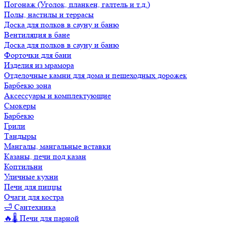
Погонаж (Уголок, планкен, галтель и т.д.)
Полы, настилы и террасы
Доска для полков в сауну и баню
Вентиляция в бане
Доска для полков в сауну и баню
Форточки для бани
Изделия из мрамора
Отделочные камни для дома и пешеходных дорожек
Барбекю зона
Аксессуары и комплектующие
Смокеры
Барбекю
Грили
Тандыры
Мангалы, мангальные вставки
Казаны, печи под казан
Коптильни
Уличные кухни
Печи для пиццы
Очаги для костра
🛁 Сантехника
🔥🌡️ Печи для парной