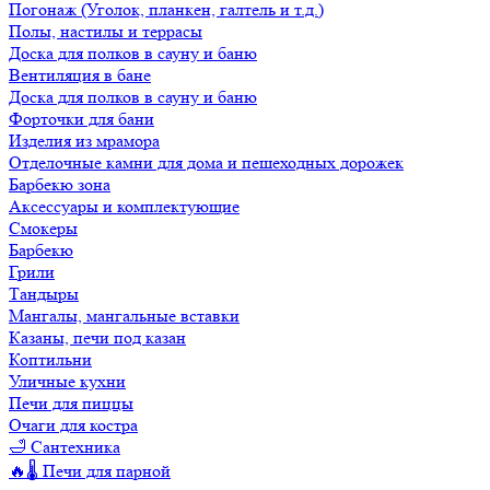
Погонаж (Уголок, планкен, галтель и т.д.)
Полы, настилы и террасы
Доска для полков в сауну и баню
Вентиляция в бане
Доска для полков в сауну и баню
Форточки для бани
Изделия из мрамора
Отделочные камни для дома и пешеходных дорожек
Барбекю зона
Аксессуары и комплектующие
Смокеры
Барбекю
Грили
Тандыры
Мангалы, мангальные вставки
Казаны, печи под казан
Коптильни
Уличные кухни
Печи для пиццы
Очаги для костра
🛁 Сантехника
🔥🌡️ Печи для парной