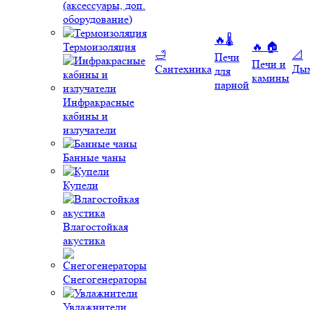
(аксессуары, доп.
оборудование)
🔥🌡️
Термоизоляция
🔥 🏠
🛁
📐
Печи
Печи и
Сантехника
Ды
для
камины
парной
Инфракрасные
кабины и
излучатели
Банные чаны
Купели
Влагостойкая
акустика
Снегогенераторы
Увлажнители