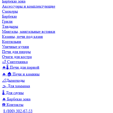
Барбекю зона
Аксессуары и комплектующие
Смокеры
Барбекю
Грили
Тандыры
Мангалы, мангальные вставки
Казаны, печи под казан
Коптильни
Уличные кухни
Печи для пиццы
Очаги для костра
🛁 Сантехника
🔥🌡️ Печи для парной
🔥 🏠 Печи и камины
📐Дымоходы
🌫️ Для хаммама
🌡️ Для сауны
🔥 Барбекю зона
☎️ Контакты
8 (800) 302-67-53