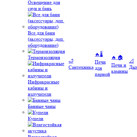
Освещение для
саун и бань
Все для бани
(аксессуары, доп.
оборудование)
🔥🌡️
Термоизоляция
🔥 🏠
🛁
📐
Печи
Печи и
Сантехника
Ды
для
камины
парной
Инфракрасные
кабины и
излучатели
Банные чаны
Купели
Влагостойкая