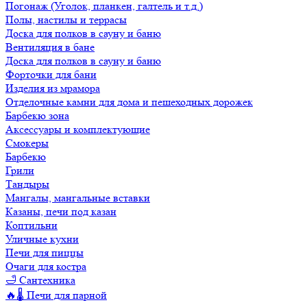
Погонаж (Уголок, планкен, галтель и т.д.)
Полы, настилы и террасы
Доска для полков в сауну и баню
Вентиляция в бане
Доска для полков в сауну и баню
Форточки для бани
Изделия из мрамора
Отделочные камни для дома и пешеходных дорожек
Барбекю зона
Аксессуары и комплектующие
Смокеры
Барбекю
Грили
Тандыры
Мангалы, мангальные вставки
Казаны, печи под казан
Коптильни
Уличные кухни
Печи для пиццы
Очаги для костра
🛁 Сантехника
🔥🌡️ Печи для парной