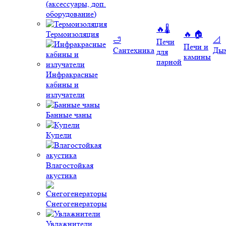
(аксессуары, доп.
оборудование)
🔥🌡️
Термоизоляция
🔥 🏠
🛁
📐
Печи
Печи и
Сантехника
Ды
для
камины
парной
Инфракрасные
кабины и
излучатели
Банные чаны
Купели
Влагостойкая
акустика
Снегогенераторы
Увлажнители