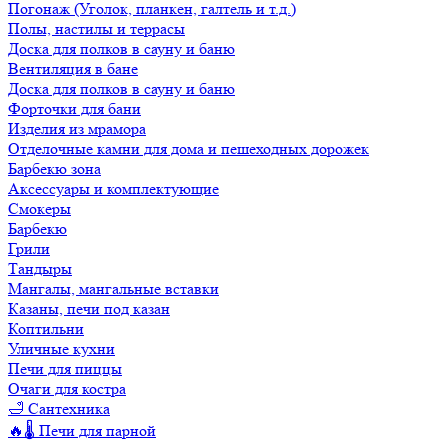
Погонаж (Уголок, планкен, галтель и т.д.)
Полы, настилы и террасы
Доска для полков в сауну и баню
Вентиляция в бане
Доска для полков в сауну и баню
Форточки для бани
Изделия из мрамора
Отделочные камни для дома и пешеходных дорожек
Барбекю зона
Аксессуары и комплектующие
Смокеры
Барбекю
Грили
Тандыры
Мангалы, мангальные вставки
Казаны, печи под казан
Коптильни
Уличные кухни
Печи для пиццы
Очаги для костра
🛁 Сантехника
🔥🌡️ Печи для парной