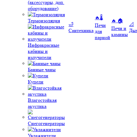
(аксессуары, доп.
оборудование)
🔥🌡️
Термоизоляция
🔥 🏠
🛁
📐
Печи
Печи и
Сантехника
Ды
для
камины
парной
Инфракрасные
кабины и
излучатели
Банные чаны
Купели
Влагостойкая
акустика
Снегогенераторы
Увлажнители