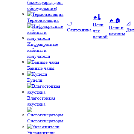
(аксессуары, доп.
оборудование)
🔥🌡️
Термоизоляция
🔥 🏠
🛁
📐
Печи
Печи и
Сантехника
Ды
для
камины
парной
Инфракрасные
кабины и
излучатели
Банные чаны
Купели
Влагостойкая
акустика
Снегогенераторы
Увлажнители