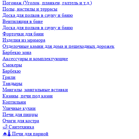
Погонаж (Уголок, планкен, галтель и т.д.)
Полы, настилы и террасы
Доска для полков в сауну и баню
Вентиляция в бане
Доска для полков в сауну и баню
Форточки для бани
Изделия из мрамора
Отделочные камни для дома и пешеходных дорожек
Барбекю зона
Аксессуары и комплектующие
Смокеры
Барбекю
Грили
Тандыры
Мангалы, мангальные вставки
Казаны, печи под казан
Коптильни
Уличные кухни
Печи для пиццы
Очаги для костра
🛁 Сантехника
🔥🌡️ Печи для парной