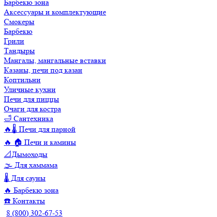
Барбекю зона
Аксессуары и комплектующие
Смокеры
Барбекю
Грили
Тандыры
Мангалы, мангальные вставки
Казаны, печи под казан
Коптильни
Уличные кухни
Печи для пиццы
Очаги для костра
🛁 Сантехника
🔥🌡️ Печи для парной
🔥 🏠 Печи и камины
📐Дымоходы
🌫️ Для хаммама
🌡️ Для сауны
🔥 Барбекю зона
☎️ Контакты
8 (800) 302-67-53