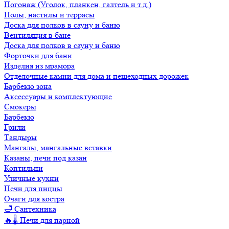
Погонаж (Уголок, планкен, галтель и т.д.)
Полы, настилы и террасы
Доска для полков в сауну и баню
Вентиляция в бане
Доска для полков в сауну и баню
Форточки для бани
Изделия из мрамора
Отделочные камни для дома и пешеходных дорожек
Барбекю зона
Аксессуары и комплектующие
Смокеры
Барбекю
Грили
Тандыры
Мангалы, мангальные вставки
Казаны, печи под казан
Коптильни
Уличные кухни
Печи для пиццы
Очаги для костра
🛁 Сантехника
🔥🌡️ Печи для парной