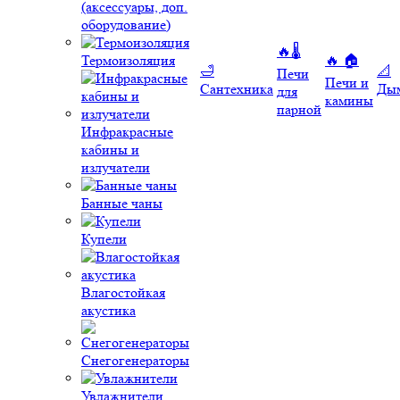
(аксессуары, доп.
оборудование)
🔥🌡️
Термоизоляция
🔥 🏠
🛁
📐
Печи
Печи и
Сантехника
Ды
для
камины
парной
Инфракрасные
кабины и
излучатели
Банные чаны
Купели
Влагостойкая
акустика
Снегогенераторы
Увлажнители