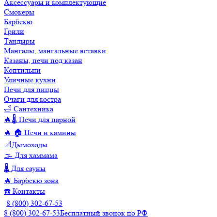
Аксессуары и комплектующие
Смокеры
Барбекю
Грили
Тандыры
Мангалы, мангальные вставки
Казаны, печи под казан
Коптильни
Уличные кухни
Печи для пиццы
Очаги для костра
🛁 Сантехника
🔥🌡️ Печи для парной
🔥 🏠 Печи и камины
📐Дымоходы
🌫️ Для хаммама
🌡️ Для сауны
🔥 Барбекю зона
☎️ Контакты
8 (800) 302-67-53
8 (800) 302-67-53
Бесплатный звонок по РФ