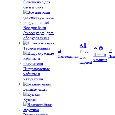
Освещение для
саун и бань
Все для бани
(аксессуары, доп.
оборудование)
🔥🌡️
Термоизоляция
🔥 🏠
🛁
📐
Печи
Печи и
Сантехника
Ды
для
камины
парной
Инфракрасные
кабины и
излучатели
Банные чаны
Купели
Влагостойкая