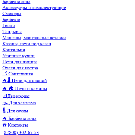
Барбекю зона
Аксессуары и комплектующие
Смокеры
Барбекю
Грили
Тандыры
Мангалы, мангальные вставки
Казаны, печи под казан
Коптильни
Уличные кухни
Печи для пиццы
Очаги для костра
🛁 Сантехника
🔥🌡️ Печи для парной
🔥 🏠 Печи и камины
📐Дымоходы
🌫️ Для хаммама
🌡️ Для сауны
🔥 Барбекю зона
☎️ Контакты
8 (800) 302-67-53