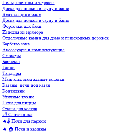
Полы, настилы и террасы
Доска для полков в сауну и баню
Вентиляция в бане
Доска для полков в сауну и баню
Форточки для бани
Изделия из мрамора
Отделочные камни для дома и пешеходных дорожек
Барбекю зона
Аксессуары и комплектующие
Смокеры
Барбекю
Грили
Тандыры
Мангалы, мангальные вставки
Казаны, печи под казан
Коптильни
Уличные кухни
Печи для пиццы
Очаги для костра
🛁 Сантехника
🔥🌡️ Печи для парной
🔥 🏠 Печи и камины