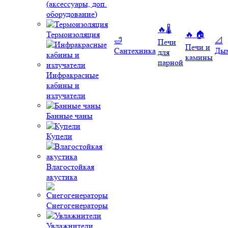
(аксессуары, доп.
оборудование)
🔥🌡️
Термоизоляция
🔥 🏠
🛁
📐
Печи
Печи и
Сантехника
Ды
для
камины
парной
Инфракрасные
кабины и
излучатели
Банные чаны
Купели
Влагостойкая
акустика
Снегогенераторы
Увлажнители