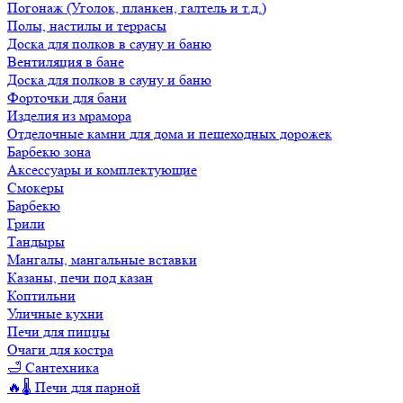
Погонаж (Уголок, планкен, галтель и т.д.)
Полы, настилы и террасы
Доска для полков в сауну и баню
Вентиляция в бане
Доска для полков в сауну и баню
Форточки для бани
Изделия из мрамора
Отделочные камни для дома и пешеходных дорожек
Барбекю зона
Аксессуары и комплектующие
Смокеры
Барбекю
Грили
Тандыры
Мангалы, мангальные вставки
Казаны, печи под казан
Коптильни
Уличные кухни
Печи для пиццы
Очаги для костра
🛁 Сантехника
🔥🌡️ Печи для парной