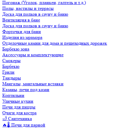
Погонаж (Уголок, планкен, галтель и т.д.)
Полы, настилы и террасы
Доска для полков в сауну и баню
Вентиляция в бане
Доска для полков в сауну и баню
Форточки для бани
Изделия из мрамора
Отделочные камни для дома и пешеходных дорожек
Барбекю зона
Аксессуары и комплектующие
Смокеры
Барбекю
Грили
Тандыры
Мангалы, мангальные вставки
Казаны, печи под казан
Коптильни
Уличные кухни
Печи для пиццы
Очаги для костра
🛁 Сантехника
🔥🌡️ Печи для парной