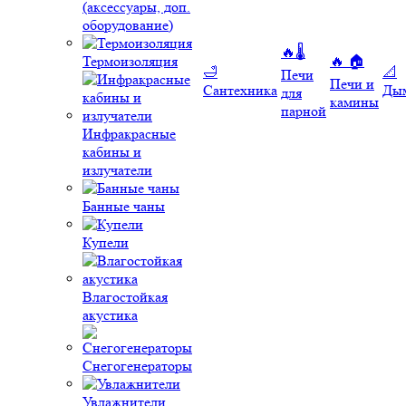
(аксессуары, доп.
оборудование)
🔥🌡️
Термоизоляция
🔥 🏠
🛁
📐
Печи
Печи и
Сантехника
Ды
для
камины
парной
Инфракрасные
кабины и
излучатели
Банные чаны
Купели
Влагостойкая
акустика
Снегогенераторы
Увлажнители