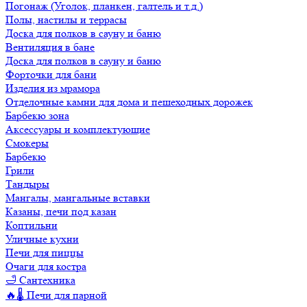
Погонаж (Уголок, планкен, галтель и т.д.)
Полы, настилы и террасы
Доска для полков в сауну и баню
Вентиляция в бане
Доска для полков в сауну и баню
Форточки для бани
Изделия из мрамора
Отделочные камни для дома и пешеходных дорожек
Барбекю зона
Аксессуары и комплектующие
Смокеры
Барбекю
Грили
Тандыры
Мангалы, мангальные вставки
Казаны, печи под казан
Коптильни
Уличные кухни
Печи для пиццы
Очаги для костра
🛁 Сантехника
🔥🌡️ Печи для парной