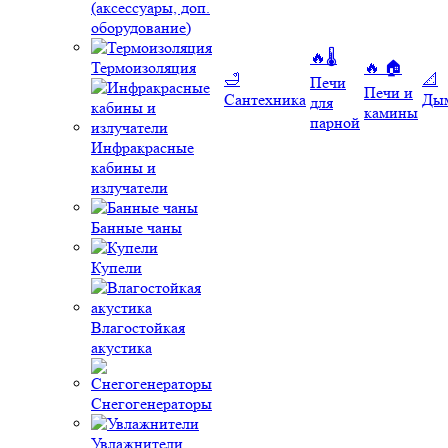
(аксессуары, доп.
оборудование)
🔥🌡️
Термоизоляция
🔥 🏠
🛁
📐
Печи
Печи и
Сантехника
Ды
для
камины
парной
Инфракрасные
кабины и
излучатели
Банные чаны
Купели
Влагостойкая
акустика
Снегогенераторы
Увлажнители