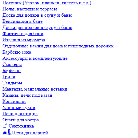
Погонаж (Уголок, планкен, галтель и т.д.)
Полы, настилы и террасы
Доска для полков в сауну и баню
Вентиляция в бане
Доска для полков в сауну и баню
Форточки для бани
Изделия из мрамора
Отделочные камни для дома и пешеходных дорожек
Барбекю зона
Аксессуары и комплектующие
Смокеры
Барбекю
Грили
Тандыры
Мангалы, мангальные вставки
Казаны, печи под казан
Коптильни
Уличные кухни
Печи для пиццы
Очаги для костра
🛁 Сантехника
🔥🌡️ Печи для парной