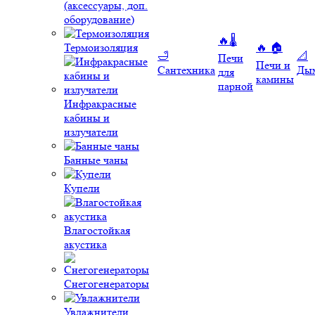
(аксессуары, доп.
оборудование)
🔥🌡️
Термоизоляция
🔥 🏠
🛁
📐
Печи
Печи и
Сантехника
Ды
для
камины
парной
Инфракрасные
кабины и
излучатели
Банные чаны
Купели
Влагостойкая
акустика
Снегогенераторы
Увлажнители