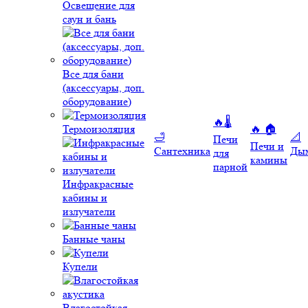
Освещение для
саун и бань
Все для бани
(аксессуары, доп.
оборудование)
🔥🌡️
Термоизоляция
🔥 🏠
🛁
📐
Печи
Печи и
Сантехника
Ды
для
камины
парной
Инфракрасные
кабины и
излучатели
Банные чаны
Купели
Влагостойкая