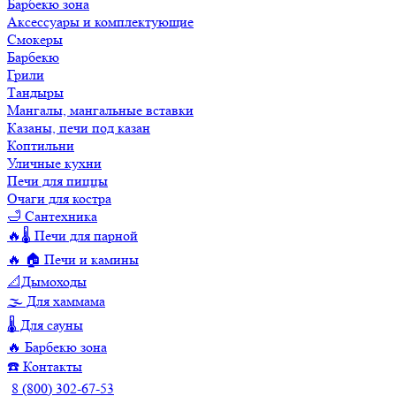
Барбекю зона
Аксессуары и комплектующие
Смокеры
Барбекю
Грили
Тандыры
Мангалы, мангальные вставки
Казаны, печи под казан
Коптильни
Уличные кухни
Печи для пиццы
Очаги для костра
🛁 Сантехника
🔥🌡️ Печи для парной
🔥 🏠 Печи и камины
📐Дымоходы
🌫️ Для хаммама
🌡️ Для сауны
🔥 Барбекю зона
☎️ Контакты
8 (800) 302-67-53