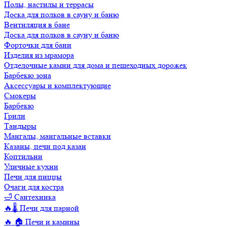
Полы, настилы и террасы
Доска для полков в сауну и баню
Вентиляция в бане
Доска для полков в сауну и баню
Форточки для бани
Изделия из мрамора
Отделочные камни для дома и пешеходных дорожек
Барбекю зона
Аксессуары и комплектующие
Смокеры
Барбекю
Грили
Тандыры
Мангалы, мангальные вставки
Казаны, печи под казан
Коптильни
Уличные кухни
Печи для пиццы
Очаги для костра
🛁 Сантехника
🔥🌡️ Печи для парной
🔥 🏠 Печи и камины