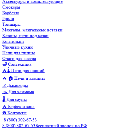
Аксессуары и комплектующие
Смокеры
Барбекю
Грили
Тандыры
Мангалы, мангальные вставки
Казаны, печи под казан
Коптильни
Уличные кухни
Печи для пиццы
Очаги для костра
🛁 Сантехника
🔥🌡️ Печи для парной
🔥 🏠 Печи и камины
📐Дымоходы
🌫️ Для хаммама
🌡️ Для сауны
🔥 Барбекю зона
☎️ Контакты
8 (800) 302-67-53
8 (800) 302-67-53
Бесплатный звонок по РФ