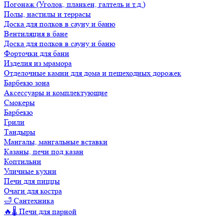
Погонаж (Уголок, планкен, галтель и т.д.)
Полы, настилы и террасы
Доска для полков в сауну и баню
Вентиляция в бане
Доска для полков в сауну и баню
Форточки для бани
Изделия из мрамора
Отделочные камни для дома и пешеходных дорожек
Барбекю зона
Аксессуары и комплектующие
Смокеры
Барбекю
Грили
Тандыры
Мангалы, мангальные вставки
Казаны, печи под казан
Коптильни
Уличные кухни
Печи для пиццы
Очаги для костра
🛁 Сантехника
🔥🌡️ Печи для парной