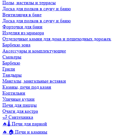
Полы, настилы и террасы
Доска для полков в сауну и баню
Вентиляция в бане
Доска для полков в сауну и баню
Форточки для бани
Изделия из мрамора
Отделочные камни для дома и пешеходных дорожек
Барбекю зона
Аксессуары и комплектующие
Смокеры
Барбекю
Грили
Тандыры
Мангалы, мангальные вставки
Казаны, печи под казан
Коптильни
Уличные кухни
Печи для пиццы
Очаги для костра
🛁 Сантехника
🔥🌡️ Печи для парной
🔥 🏠 Печи и камины