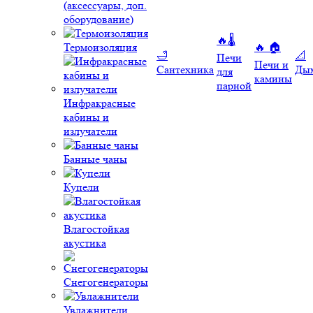
(аксессуары, доп.
оборудование)
🔥🌡️
Термоизоляция
🔥 🏠
🛁
📐
Печи
Печи и
Сантехника
Ды
для
камины
парной
Инфракрасные
кабины и
излучатели
Банные чаны
Купели
Влагостойкая
акустика
Снегогенераторы
Увлажнители