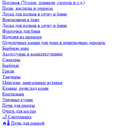
Погонаж (Уголок, планкен, галтель и т.д.)
Полы, настилы и террасы
Доска для полков в сауну и баню
Вентиляция в бане
Доска для полков в сауну и баню
Форточки для бани
Изделия из мрамора
Отделочные камни для дома и пешеходных дорожек
Барбекю зона
Аксессуары и комплектующие
Смокеры
Барбекю
Грили
Тандыры
Мангалы, мангальные вставки
Казаны, печи под казан
Коптильни
Уличные кухни
Печи для пиццы
Очаги для костра
🛁 Сантехника
🔥🌡️ Печи для парной