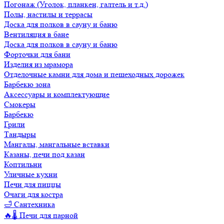
Погонаж (Уголок, планкен, галтель и т.д.)
Полы, настилы и террасы
Доска для полков в сауну и баню
Вентиляция в бане
Доска для полков в сауну и баню
Форточки для бани
Изделия из мрамора
Отделочные камни для дома и пешеходных дорожек
Барбекю зона
Аксессуары и комплектующие
Смокеры
Барбекю
Грили
Тандыры
Мангалы, мангальные вставки
Казаны, печи под казан
Коптильни
Уличные кухни
Печи для пиццы
Очаги для костра
🛁 Сантехника
🔥🌡️ Печи для парной