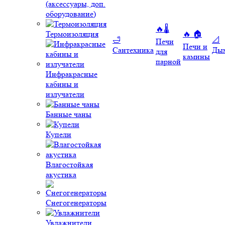
(аксессуары, доп.
оборудование)
🔥🌡️
Термоизоляция
🔥 🏠
🛁
📐
Печи
Печи и
Сантехника
Ды
для
камины
парной
Инфракрасные
кабины и
излучатели
Банные чаны
Купели
Влагостойкая
акустика
Снегогенераторы
Увлажнители