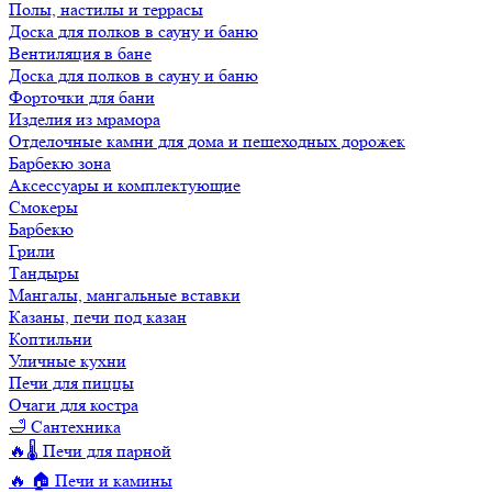
Полы, настилы и террасы
Доска для полков в сауну и баню
Вентиляция в бане
Доска для полков в сауну и баню
Форточки для бани
Изделия из мрамора
Отделочные камни для дома и пешеходных дорожек
Барбекю зона
Аксессуары и комплектующие
Смокеры
Барбекю
Грили
Тандыры
Мангалы, мангальные вставки
Казаны, печи под казан
Коптильни
Уличные кухни
Печи для пиццы
Очаги для костра
🛁 Сантехника
🔥🌡️ Печи для парной
🔥 🏠 Печи и камины