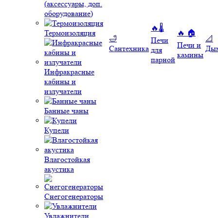
(аксессуары, доп.
оборудование)
🔥🌡️
Термоизоляция
🔥 🏠
🛁
📐
Печи
Печи и
Сантехника
Ды
для
камины
парной
Инфракрасные
кабины и
излучатели
Банные чаны
Купели
Влагостойкая
акустика
Снегогенераторы
Увлажнители