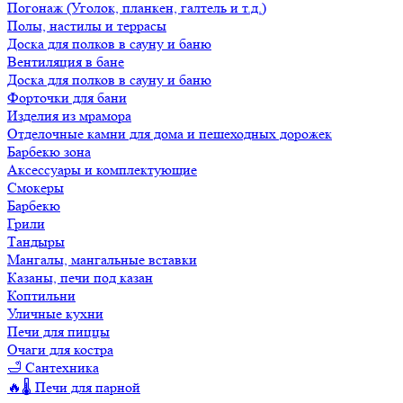
Погонаж (Уголок, планкен, галтель и т.д.)
Полы, настилы и террасы
Доска для полков в сауну и баню
Вентиляция в бане
Доска для полков в сауну и баню
Форточки для бани
Изделия из мрамора
Отделочные камни для дома и пешеходных дорожек
Барбекю зона
Аксессуары и комплектующие
Смокеры
Барбекю
Грили
Тандыры
Мангалы, мангальные вставки
Казаны, печи под казан
Коптильни
Уличные кухни
Печи для пиццы
Очаги для костра
🛁 Сантехника
🔥🌡️ Печи для парной