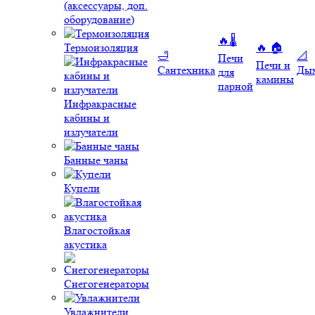
(аксессуары, доп.
оборудование)
🔥🌡️
Термоизоляция
🔥 🏠
🛁
📐
Печи
Печи и
Сантехника
Ды
для
камины
парной
Инфракрасные
кабины и
излучатели
Банные чаны
Купели
Влагостойкая
акустика
Снегогенераторы
Увлажнители