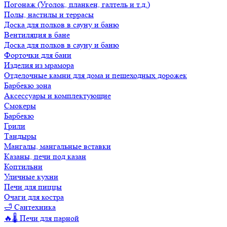
Погонаж (Уголок, планкен, галтель и т.д.)
Полы, настилы и террасы
Доска для полков в сауну и баню
Вентиляция в бане
Доска для полков в сауну и баню
Форточки для бани
Изделия из мрамора
Отделочные камни для дома и пешеходных дорожек
Барбекю зона
Аксессуары и комплектующие
Смокеры
Барбекю
Грили
Тандыры
Мангалы, мангальные вставки
Казаны, печи под казан
Коптильни
Уличные кухни
Печи для пиццы
Очаги для костра
🛁 Сантехника
🔥🌡️ Печи для парной