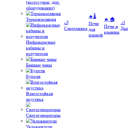
(аксессуары, доп.
оборудование)
🔥🌡️
Термоизоляция
🔥 🏠
🛁
📐
Печи
Печи и
Сантехника
Ды
для
камины
парной
Инфракрасные
кабины и
излучатели
Банные чаны
Купели
Влагостойкая
акустика
Снегогенераторы
Увлажнители