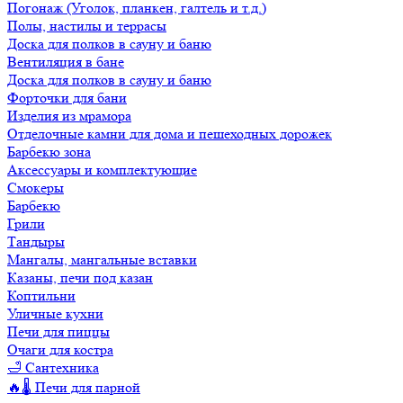
Погонаж (Уголок, планкен, галтель и т.д.)
Полы, настилы и террасы
Доска для полков в сауну и баню
Вентиляция в бане
Доска для полков в сауну и баню
Форточки для бани
Изделия из мрамора
Отделочные камни для дома и пешеходных дорожек
Барбекю зона
Аксессуары и комплектующие
Смокеры
Барбекю
Грили
Тандыры
Мангалы, мангальные вставки
Казаны, печи под казан
Коптильни
Уличные кухни
Печи для пиццы
Очаги для костра
🛁 Сантехника
🔥🌡️ Печи для парной