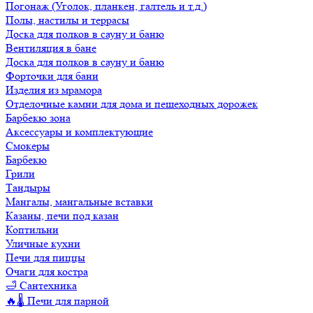
Погонаж (Уголок, планкен, галтель и т.д.)
Полы, настилы и террасы
Доска для полков в сауну и баню
Вентиляция в бане
Доска для полков в сауну и баню
Форточки для бани
Изделия из мрамора
Отделочные камни для дома и пешеходных дорожек
Барбекю зона
Аксессуары и комплектующие
Смокеры
Барбекю
Грили
Тандыры
Мангалы, мангальные вставки
Казаны, печи под казан
Коптильни
Уличные кухни
Печи для пиццы
Очаги для костра
🛁 Сантехника
🔥🌡️ Печи для парной