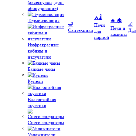
(аксессуары, доп.
оборудование)
🔥🌡️
Термоизоляция
🔥 🏠
🛁
📐
Печи
Печи и
Сантехника
Ды
для
камины
парной
Инфракрасные
кабины и
излучатели
Банные чаны
Купели
Влагостойкая
акустика
Снегогенераторы
Увлажнители