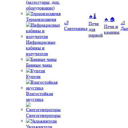
(аксессуары, доп.
оборудование)
🔥🌡️
Термоизоляция
🔥 🏠
🛁
📐
Печи
Печи и
Сантехника
Ды
для
камины
парной
Инфракрасные
кабины и
излучатели
Банные чаны
Купели
Влагостойкая
акустика
Снегогенераторы
Увлажнители