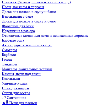
Погонаж (Уголок, планкен, галтель и т.д.)
Полы, настилы и террасы
Доска для полков в сауну и баню
Вентиляция в бане
Доска для полков в сауну и баню
Форточки для бани
Изделия из мрамора
Отделочные камни для дома и пешеходных дорожек
Барбекю зона
Аксессуары и комплектующие
Смокеры
Барбекю
Грили
Тандыры
Мангалы, мангальные вставки
Казаны, печи под казан
Коптильни
Уличные кухни
Печи для пиццы
Очаги для костра
🛁 Сантехника
🔥🌡️ Печи для парной