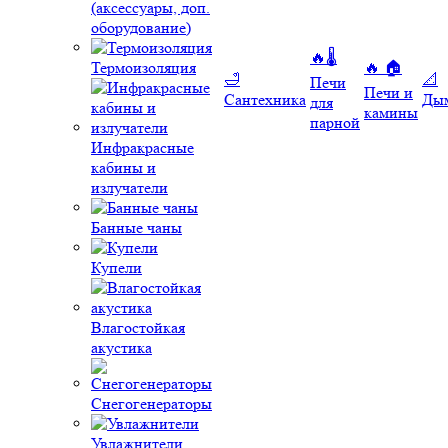
(аксессуары, доп.
оборудование)
🔥🌡️
Термоизоляция
🔥 🏠
🛁
📐
Печи
Печи и
Сантехника
Ды
для
камины
парной
Инфракрасные
кабины и
излучатели
Банные чаны
Купели
Влагостойкая
акустика
Снегогенераторы
Увлажнители