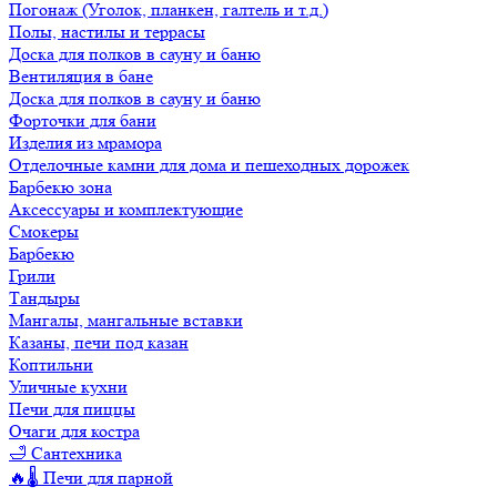
Погонаж (Уголок, планкен, галтель и т.д.)
Полы, настилы и террасы
Доска для полков в сауну и баню
Вентиляция в бане
Доска для полков в сауну и баню
Форточки для бани
Изделия из мрамора
Отделочные камни для дома и пешеходных дорожек
Барбекю зона
Аксессуары и комплектующие
Смокеры
Барбекю
Грили
Тандыры
Мангалы, мангальные вставки
Казаны, печи под казан
Коптильни
Уличные кухни
Печи для пиццы
Очаги для костра
🛁 Сантехника
🔥🌡️ Печи для парной