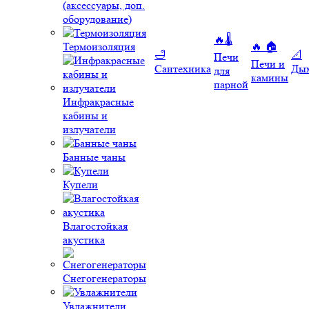
(аксессуары, доп.
оборудование)
🔥🌡️
Термоизоляция
🔥 🏠
🛁
📐
Печи
Печи и
Сантехника
Ды
для
камины
парной
Инфракрасные
кабины и
излучатели
Банные чаны
Купели
Влагостойкая
акустика
Снегогенераторы
Увлажнители