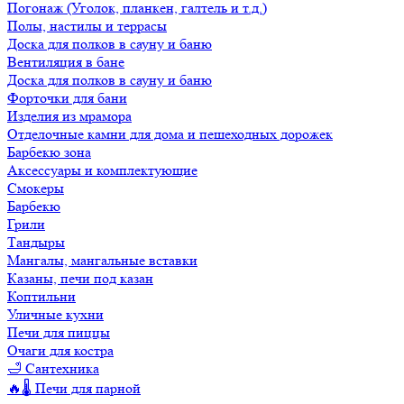
Погонаж (Уголок, планкен, галтель и т.д.)
Полы, настилы и террасы
Доска для полков в сауну и баню
Вентиляция в бане
Доска для полков в сауну и баню
Форточки для бани
Изделия из мрамора
Отделочные камни для дома и пешеходных дорожек
Барбекю зона
Аксессуары и комплектующие
Смокеры
Барбекю
Грили
Тандыры
Мангалы, мангальные вставки
Казаны, печи под казан
Коптильни
Уличные кухни
Печи для пиццы
Очаги для костра
🛁 Сантехника
🔥🌡️ Печи для парной