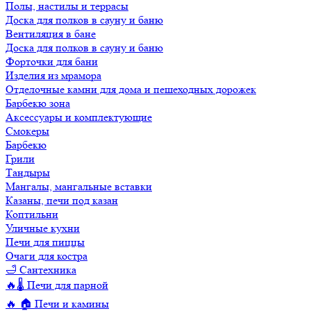
Полы, настилы и террасы
Доска для полков в сауну и баню
Вентиляция в бане
Доска для полков в сауну и баню
Форточки для бани
Изделия из мрамора
Отделочные камни для дома и пешеходных дорожек
Барбекю зона
Аксессуары и комплектующие
Смокеры
Барбекю
Грили
Тандыры
Мангалы, мангальные вставки
Казаны, печи под казан
Коптильни
Уличные кухни
Печи для пиццы
Очаги для костра
🛁 Сантехника
🔥🌡️ Печи для парной
🔥 🏠 Печи и камины