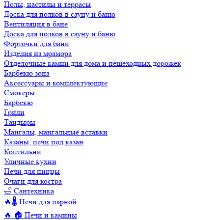
Полы, настилы и террасы
Доска для полков в сауну и баню
Вентиляция в бане
Доска для полков в сауну и баню
Форточки для бани
Изделия из мрамора
Отделочные камни для дома и пешеходных дорожек
Барбекю зона
Аксессуары и комплектующие
Смокеры
Барбекю
Грили
Тандыры
Мангалы, мангальные вставки
Казаны, печи под казан
Коптильни
Уличные кухни
Печи для пиццы
Очаги для костра
🛁 Сантехника
🔥🌡️ Печи для парной
🔥 🏠 Печи и камины