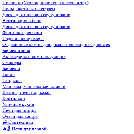
Погонаж (Уголок, планкен, галтель и т.д.)
Полы, настилы и террасы
Доска для полков в сауну и баню
Вентиляция в бане
Доска для полков в сауну и баню
Форточки для бани
Изделия из мрамора
Отделочные камни для дома и пешеходных дорожек
Барбекю зона
Аксессуары и комплектующие
Смокеры
Барбекю
Грили
Тандыры
Мангалы, мангальные вставки
Казаны, печи под казан
Коптильни
Уличные кухни
Печи для пиццы
Очаги для костра
🛁 Сантехника
🔥🌡️ Печи для парной