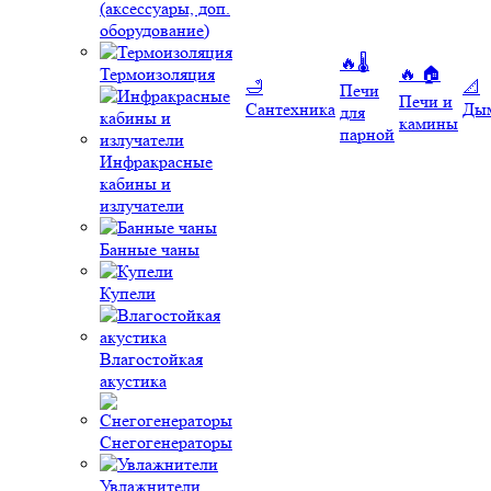
(аксессуары, доп.
оборудование)
🔥🌡️
Термоизоляция
🔥 🏠
🛁
📐
Печи
Печи и
Сантехника
Ды
для
камины
парной
Инфракрасные
кабины и
излучатели
Банные чаны
Купели
Влагостойкая
акустика
Снегогенераторы
Увлажнители