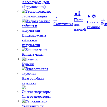
(аксессуары, доп.
оборудование)
🔥🌡️
Термоизоляция
🔥 🏠
🛁
📐
Печи
Печи и
Сантехника
Ды
для
камины
парной
Инфракрасные
кабины и
излучатели
Банные чаны
Купели
Влагостойкая
акустика
Снегогенераторы
Увлажнители