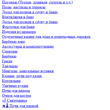
Погонаж (Уголок, планкен, галтель и т.д.)
Полы, настилы и террасы
Доска для полков в сауну и баню
Вентиляция в бане
Доска для полков в сауну и баню
Форточки для бани
Изделия из мрамора
Отделочные камни для дома и пешеходных дорожек
Барбекю зона
Аксессуары и комплектующие
Смокеры
Барбекю
Грили
Тандыры
Мангалы, мангальные вставки
Казаны, печи под казан
Коптильни
Уличные кухни
Печи для пиццы
Очаги для костра
🛁 Сантехника
🔥🌡️ Печи для парной