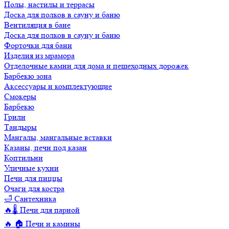
Полы, настилы и террасы
Доска для полков в сауну и баню
Вентиляция в бане
Доска для полков в сауну и баню
Форточки для бани
Изделия из мрамора
Отделочные камни для дома и пешеходных дорожек
Барбекю зона
Аксессуары и комплектующие
Смокеры
Барбекю
Грили
Тандыры
Мангалы, мангальные вставки
Казаны, печи под казан
Коптильни
Уличные кухни
Печи для пиццы
Очаги для костра
🛁 Сантехника
🔥🌡️ Печи для парной
🔥 🏠 Печи и камины