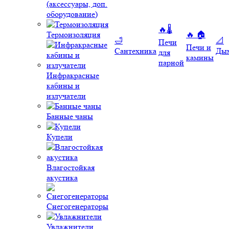
(аксессуары, доп.
оборудование)
🔥🌡️
Термоизоляция
🔥 🏠
🛁
📐
Печи
Печи и
Сантехника
Ды
для
камины
парной
Инфракрасные
кабины и
излучатели
Банные чаны
Купели
Влагостойкая
акустика
Снегогенераторы
Увлажнители