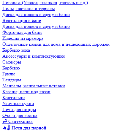
Погонаж (Уголок, планкен, галтель и т.д.)
Полы, настилы и террасы
Доска для полков в сауну и баню
Вентиляция в бане
Доска для полков в сауну и баню
Форточки для бани
Изделия из мрамора
Отделочные камни для дома и пешеходных дорожек
Барбекю зона
Аксессуары и комплектующие
Смокеры
Барбекю
Грили
Тандыры
Мангалы, мангальные вставки
Казаны, печи под казан
Коптильни
Уличные кухни
Печи для пиццы
Очаги для костра
🛁 Сантехника
🔥🌡️ Печи для парной